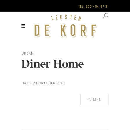
Tel.
033 494 67 31
URBAN
Diner Home
28 OKTOBER 2016
DATE:
LIKE