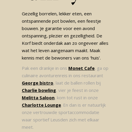
Gezellig borrelen, lekker eten, een
ontspannende pot bowlen, een feestje
bouwen. Je garantie voor een avond
ontspanning, plezier en gezelligheid. De
Korf biedt onderdak aan zo ongeveer alles
wat het leven aangenaam maakt. Maak
kennis met de bewoners van ons ‘huis’.
Pak een drankje in ons
Monet Cafe
, ga op
culinaire avonturenreis in ons restaurant
George bistro
, laat de ballen rollen bij
Charlie bowling
, vier je feest in onze
Melitta Saloon
, kom tot rust in onze
Charlotte Lounge
. En dan is er natuurlijk
onze vertrouwde sportaccommodatie
waar sportief Leusden zich met elkaar
meet.