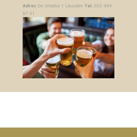
Adres
De Smidse 1 Leusden
Tel.
033 494
67 31