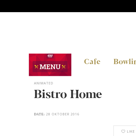
Cafe
Bowli
ANIMATED
Bistro Home
28 OKTOBER 2016
DATE:
LIKE