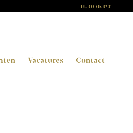
Tel.
033 494 67 31
nten
Vacatures
Contact